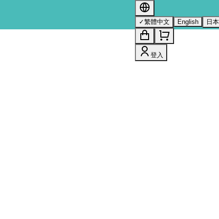
s 的詳情，請參閱我們的
隱私權政策
。
✓
繁體中文
English
日
登入