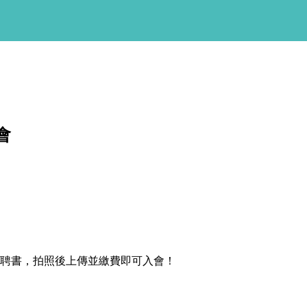
擇將套用於所有 oen.tw 網站。
欲了解更多有關我們使用 cookie
會
師聘書，拍照後上傳並繳費即可入會！